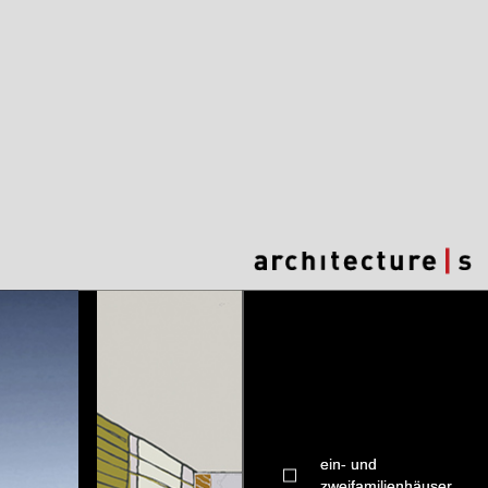
ein- und
zweifamilienhäuser